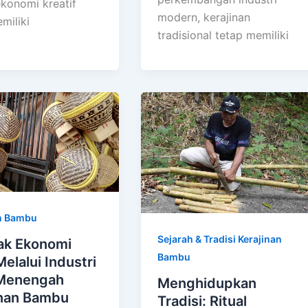
ekonomi kreatif
modern, kerajinan
miliki
tradisional tetap memiliki
n Bambu
Sejarah & Tradisi Kerajinan
k Ekonomi
Bambu
Melalui Industri
 Menengah
Menghidupkan
inan Bambu
Tradisi: Ritual