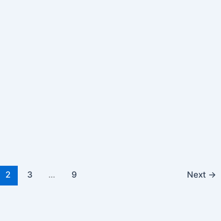
2
3
…
9
Next
→