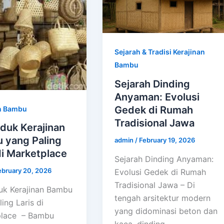
Sejarah & Tradisi Kerajinan
Bambu
Sejarah Dinding
Anyaman: Evolusi
Gedek di Rumah
n Bambu
Tradisional Jawa
duk Kerajinan
 yang Paling
admin
/
February 19, 2026
di Marketplace
Sejarah Dinding Anyaman:
ebruary 20, 2026
Evolusi Gedek di Rumah
Tradisional Jawa – Di
uk Kerajinan Bambu
tengah arsitektur modern
ing Laris di
yang didominasi beton dan
place – Bambu
kaca, dinding