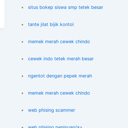
situs bokep siswa smp tetek besar
tante jilat bijik kontol
memek merah cewek chindo
cewek indo tetek merah besar
ngentot dengan pepek merah
memek merah cewek chindo
web phising scammer
web phising penipuan/a>