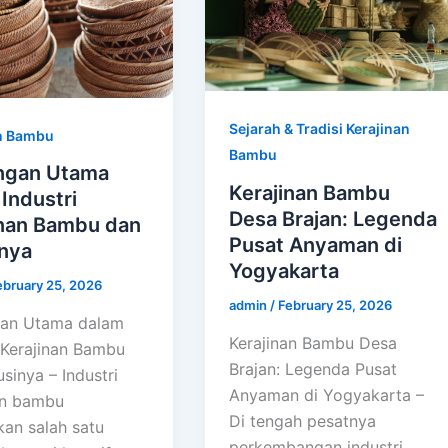
Sejarah & Tradisi Kerajinan
n Bambu
Bambu
ngan Utama
Kerajinan Bambu
Industri
Desa Brajan: Legenda
inan Bambu dan
Pusat Anyaman di
inya
Yogyakarta
ebruary 25, 2026
admin
/
February 25, 2026
gan Utama dalam
Kerajinan Bambu Desa
i Kerajinan Bambu
Brajan: Legenda Pusat
sinya – Industri
Anyaman di Yogyakarta –
an bambu
Di tengah pesatnya
an salah satu
perkembangan industri