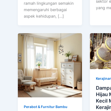
sektor 
ramah lingkungan semakin
yang me
memengaruhi berbagai
aspek kehidupan, […]
Kerajina
Dampa
Hijau 
Kecil
Keraj
Perabot & Furnitur Bambu