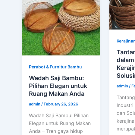
Kerajina
Tanta
dalam 
Perabot & Furnitur Bambu
Keraj
Solus
Wadah Saji Bambu:
Pilihan Elegan untuk
admin
/
F
Ruang Makan Anda
Tantan
admin
/
February 26, 2026
Industr
dan Solu
Wadah Saji Bambu: Pilihan
kerajin
Elegan untuk Ruang Makan
merupak
Anda – Tren gaya hidup