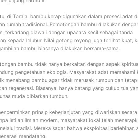
menjunjung harmoni.
tu, di Toraja, bambu kerap digunakan dalam prosesi adat 
n rumah tradisional. Pemotongan bambu dilakukan denga
an, terkadang diawali dengan upacara kecil sebagai tanda
n kepada leluhur. Nilai gotong royong juga terlihat kuat, 
gambilan bambu biasanya dilakukan bersama-sama.
tongan bambu tidak hanya berkaitan dengan aspek spiritual
ndung pengetahuan ekologis. Masyarakat adat memahami 
aik menebang bambu agar tidak merusak rumpun dan tetap
n regenerasi. Biasanya, hanya batang yang cukup tua yang
unas muda dibiarkan tumbuh.
 mencerminkan prinsip keberlanjutan yang diwariskan secara
npa istilah ilmiah modern, masyarakat lokal telah menerap
melalui tradisi. Mereka sadar bahwa eksploitasi berlebihan 
generasi mendatang.