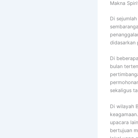
Makna Spiri
Di sejumlah
sembarangan
penanggalan
didasarkan 
Di beberapa
bulan terte
pertimbanga
permohonan 
sekaligus t
Di wilayah 
keagamaan.
upacara lai
bertujuan m