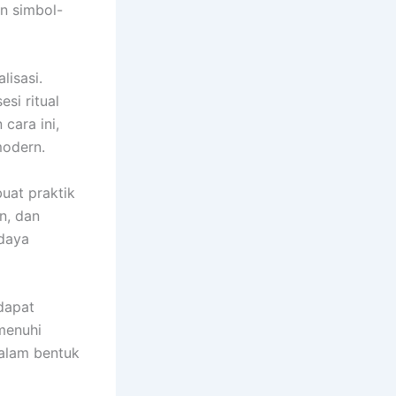
an simbol-
lisasi.
si ritual
cara ini,
modern.
uat praktik
n, dan
 daya
 dapat
menuhi
alam bentuk