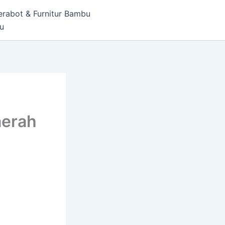
erabot & Furnitur Bambu
bu
aerah