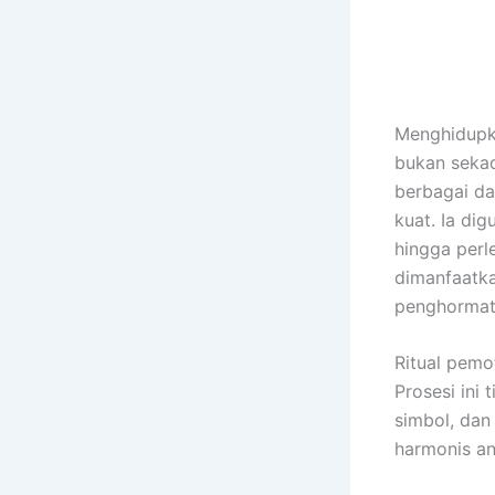
Menghidupka
bukan sekad
berbagai da
kuat. Ia di
hingga per
dimanfaatka
penghormat
Ritual pemo
Prosesi ini
simbol, dan 
harmonis an