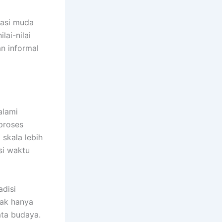
rasi muda
lai-nilai
n informal
alami
proses
skala lebih
si waktu
disi
dak hanya
ata budaya.