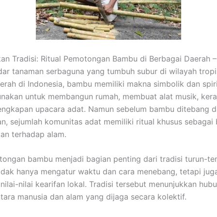
n Tradisi: Ritual Pemotongan Bambu di Berbagai Daerah 
ar tanaman serbaguna yang tumbuh subur di wilayah tropis
erah di Indonesia, bambu memiliki makna simbolik dan spir
gunakan untuk membangun rumah, membuat alat musik, keraj
lengkapan upacara adat. Namun sebelum bambu ditebang 
n, sejumlah komunitas adat memiliki ritual khusus sebagai
an terhadap alam.
tongan bambu menjadi bagian penting dari tradisi turun-te
 tidak hanya mengatur waktu dan cara menebang, tetapi juga
nilai-nilai kearifan lokal. Tradisi tersebut menunjukkan hub
tara manusia dan alam yang dijaga secara kolektif.