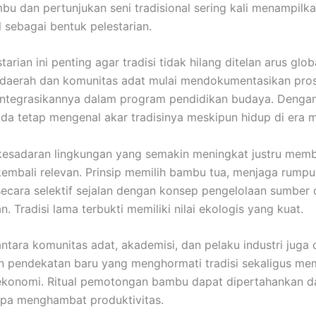
mbu dan pertunjukan seni tradisional sering kali menampilk
l sebagai bentuk pelestarian.
arian ini penting agar tradisi tidak hilang ditelan arus globa
daerah dan komunitas adat mulai mendokumentasikan prose
ntegrasikannya dalam program pendidikan budaya. Dengan 
da tetap mengenal akar tradisinya meskipun hidup di era 
n, kesadaran lingkungan yang semakin meningkat justru memb
 kembali relevan. Prinsip memilih bambu tua, menjaga rumpu
cara selektif sejalan dengan konsep pengelolaan sumber
n. Tradisi lama terbukti memiliki nilai ekologis yang kuat.
antara komunitas adat, akademisi, dan pelaku industri juga
 pendekatan baru yang menghormati tradisi sekaligus me
ekonomi. Ritual pemotongan bambu dapat dipertahankan d
npa menghambat produktivitas.