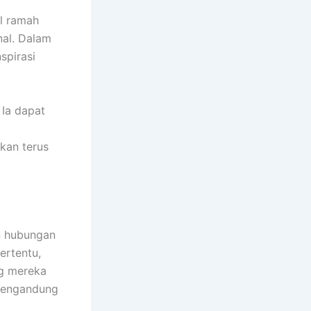
al ramah
al. Dalam
spirasi
 Ia dapat
kan terus
n hubungan
ertentu,
g mereka
a mengandung