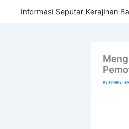
Skip
Informasi Seputar Kerajinan B
to
content
Mengh
Pemot
By
admin
/
Feb