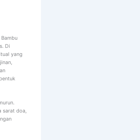
– Bambu
. Di
itual yang
inan,
dan
 bentuk
murun.
 sarat doa,
ungan