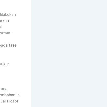
dilakukan
arkan
i
ormati.
pada fase
yukur
rana
embahan ini
ai filosofi