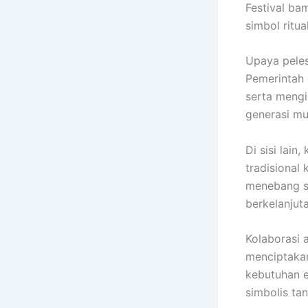
Festival ba
simbol ritua
Upaya pelest
Pemerintah 
serta mengi
generasi mu
Di sisi lai
tradisional
menebang se
berkelanjuta
Kolaborasi 
menciptakan
kebutuhan 
simbolis ta