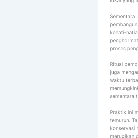
lokal yang 
Sementara i
pembanguna
kehati-hati
penghormata
proses pen
Ritual pemo
juga menga
waktu terb
memungkinka
sementara t
Praktik ini
temurun. Ta
konservasi 
merugikan 