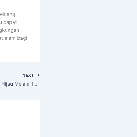
peluang.
u dapat
ngkungan
at alam bagi
NEXT
Dampak Ekonomi Hijau Melalui Industri Kecil Menengah Kerajinan Bambu