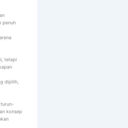
dan
n penuh
karena
, tetapi
kapan
 dipilih,
 turun-
kan konsep
akan