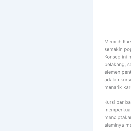
Memilih Kur
semakin pop
Konsep ini 
belakang, s
elemen pent
adalah kurs
menarik kar
Kursi bar b
memperkuat
menciptakan
alaminya me