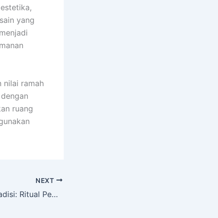
estetika,
sain yang
 menjadi
amanan
 nilai ramah
n dengan
kan ruang
igunakan
NEXT
Menghidupkan Tradisi: Ritual Pemotongan Bambu di Berbagai Daerah