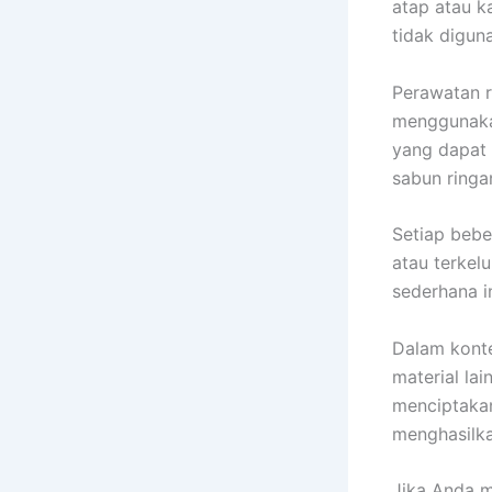
atap atau k
tidak digun
Perawatan r
menggunakan
yang dapat 
sabun ringa
Setiap beber
atau terkel
sederhana i
Dalam konte
material la
menciptakan
menghasilka
Jika Anda m