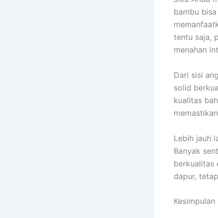
bambu bisa 
memanfaatka
tentu saja,
menahan int
Dari sisi a
solid berkua
kualitas ba
memastikan 
Lebih jauh l
Banyak sent
berkualitas
dapur, teta
Kesimpulan