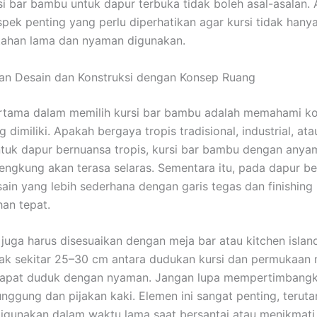
si bar bambu untuk dapur terbuka tidak boleh asal-asalan.
pek penting yang perlu diperhatikan agar kursi tidak hanya
 tahan lama dan nyaman digunakan.
an Desain dan Konstruksi dengan Konsep Ruang
rtama dalam memilih kursi bar bambu adalah memahami k
 dimiliki. Apakah bergaya tropis tradisional, industrial, ata
uk dapur bernuansa tropis, kursi bar bambu dengan anya
 lengkung akan terasa selaras. Sementara itu, pada dapur b
ain yang lebih sederhana dengan garis tegas dan finishing 
han tepat.
 juga harus disesuaikan dengan meja bar atau kitchen island
rak sekitar 25–30 cm antara dudukan kursi dan permukaan 
apat duduk dengan nyaman. Jangan lupa mempertimbang
nggung dan pijakan kaki. Elemen ini sangat penting, teruta
digunakan dalam waktu lama saat bersantai atau menikmati