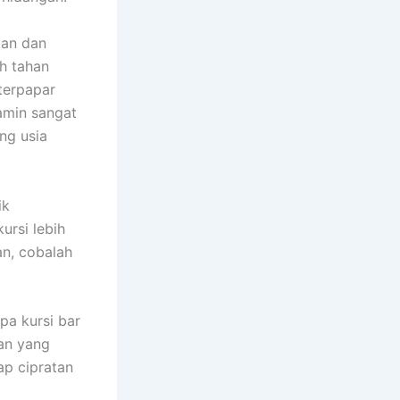
tan dan
h tahan
terpapar
lamin sangat
ng usia
ik
rsi lebih
an, cobalah
pa kursi bar
lan yang
ap cipratan