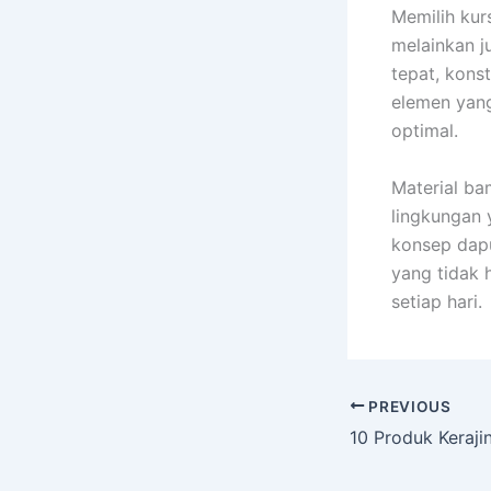
Memilih kur
melainkan j
tepat, kons
elemen yan
optimal.
Material ba
lingkungan 
konsep dap
yang tidak 
setiap hari.
PREVIOUS