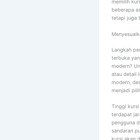
memilih kur
beberapa as
tetapi juga
Menyesuaik
Langkah pe
terbuka yang
modern? Unt
atau detail
modern, des
menjadi pili
Tinggi kursi
terdapat ja
pengguna d
sandaran pu
kursi akan 