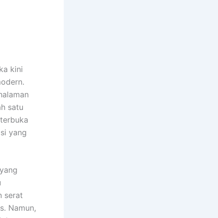
a kini
modern.
 halaman
ah satu
 terbuka
psi yang
 yang
u
 serat
is. Namun,