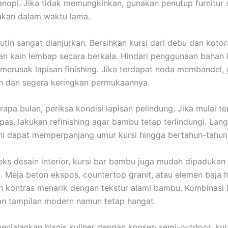
anopi. Jika tidak memungkinkan, gunakan penutup furnitur s
akan dalam waktu lama.
utin sangat dianjurkan. Bersihkan kursi dari debu dan koto
 kain lembap secara berkala. Hindari penggunaan bahan 
merusak lapisan finishing. Jika terdapat noda membandel,
n dan segera keringkan permukaannya.
apa bulan, periksa kondisi lapisan pelindung. Jika mulai te
upas, lakukan refinishing agar bambu tetap terlindungi. Lan
ni dapat memperpanjang umur kursi hingga bertahun-tahun
ks desain interior, kursi bar bambu juga mudah dipadukan
in. Meja beton ekspos, countertop granit, atau elemen baja 
 kontras menarik dengan tekstur alami bambu. Kombinasi i
n tampilan modern namun tetap hangat.
enjalankan bisnis kuliner dengan konsep semi-outdoor, kur