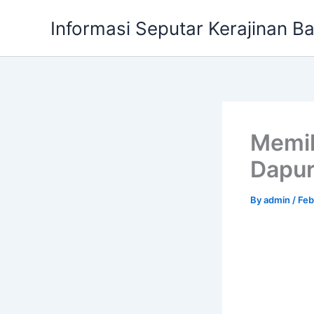
Skip
Informasi Seputar Kerajinan B
to
content
Memil
Dapur
By
admin
/
Feb