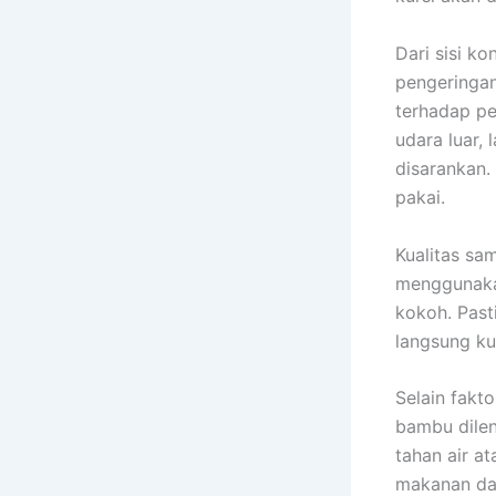
Dari sisi k
pengeringan
terhadap pe
udara luar, 
disarankan
pakai.
Kualitas sa
menggunakan
kokoh. Past
langsung ku
Selain fakt
bambu dilen
tahan air a
makanan da