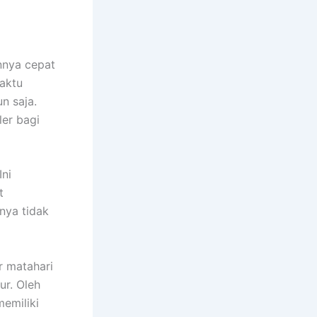
nnya cepat
aktu
n saja.
ler bagi
Ini
t
nya tidak
r matahari
ur. Oleh
emiliki