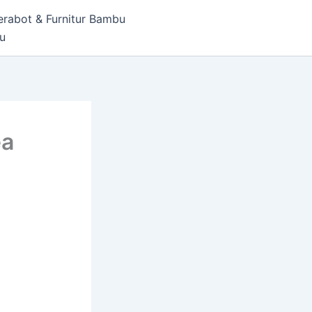
erabot & Furnitur Bambu
bu
ea