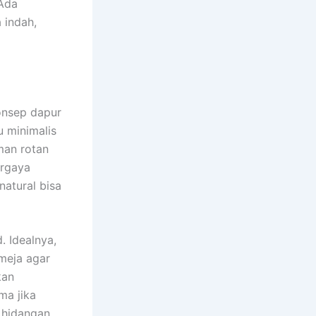
 Ada
 indah,
onsep dapur
u minimalis
man rotan
ergaya
natural bisa
. Idealnya,
meja agar
kan
ma jika
 hidangan.