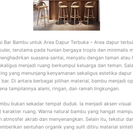
si Bar Bambu untuk Area Dapur Terbuka – Area dapur terbuk
uler, terutama pada hunian bergaya tropis dan minimalis 
menghadirkan suasana santai, menyatu dengan taman atau
ekaligus menjadi ruang berkumpul keluarga dan teman. Sal
ing yang menunjang kenyamanan sekaligus estetika dapur
i bar. Di antara berbagai pilihan material, bambu menjadi o
ena tampilannya alami, ringan, dan ramah lingkungan.
ambu bukan sekadar tempat duduk. Ia menjadi aksen visual
 karakter ruang. Warna natural bambu yang hangat mamp
 atmosfer akrab dan menyenangkan. Selain itu, tekstur dan
mberikan sentuhan organik yang sulit ditiru material sintet