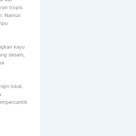
ran tropis
or. Namun
ampu
ingkan kayu
ung desain,
pa
jin lokal.
u
mempercantik