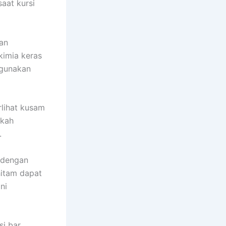
aat kursi
ran
kimia keras
 gunakan
rlihat kusam
gkah
.
 dengan
hitam dapat
ni
si bar