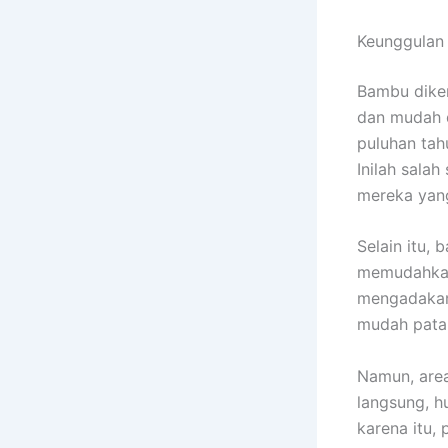
Keunggulan
Bambu diken
dan mudah 
puluhan tah
Inilah sala
mereka yang
Selain itu, 
memudahkan
mengadakan 
mudah patah
Namun, area
langsung, h
karena itu,