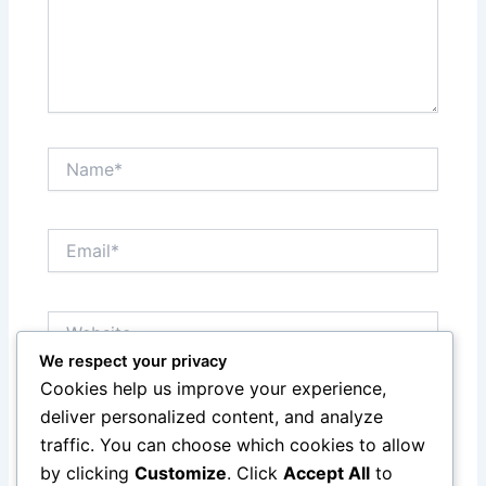
Name*
Email*
Website
We respect your privacy
Cookies help us improve your experience,
Save my name, email, and website in this browser
deliver personalized content, and analyze
for the next time I comment.
traffic. You can choose which cookies to allow
by clicking
Customize
. Click
Accept All
to