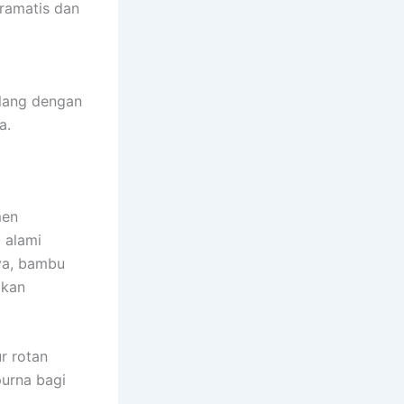
ramatis dan
ulang dengan
a.
men
l alami
ya, bambu
akan
r rotan
urna bagi