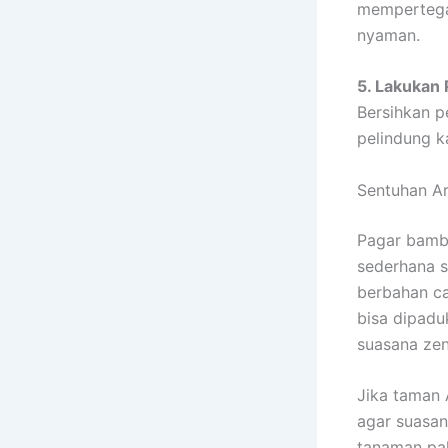
mempertega
nyaman.
5. Lakukan
Bersihkan p
pelindung k
Sentuhan Ar
Pagar bamb
sederhana s
berbahan ca
bisa dipadu
suasana zen
Jika taman 
agar suasan
tanaman pal