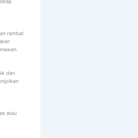
tetap
man rambat
 akan
enawan.
nik dan
onjolkan
as atau