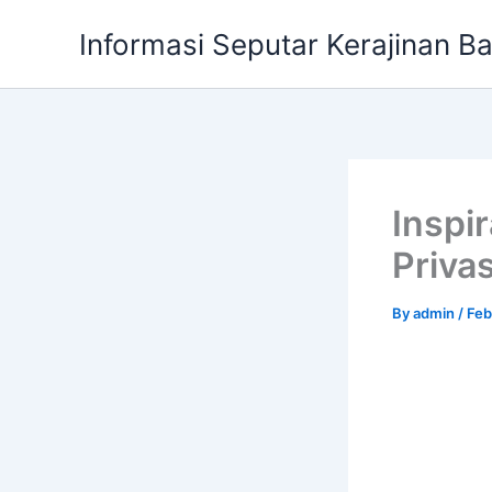
Skip
Informasi Seputar Kerajinan B
to
content
Inspi
Priva
By
admin
/
Feb