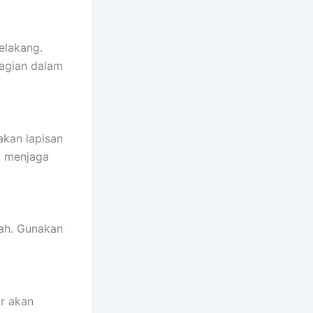
elakang.
bagian dalam
akan lapisan
ap menjaga
ah. Gunakan
r akan