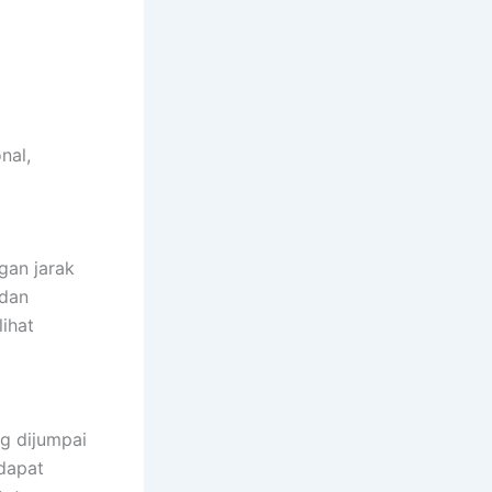
nal,
gan jarak
 dan
ihat
g dijumpai
dapat