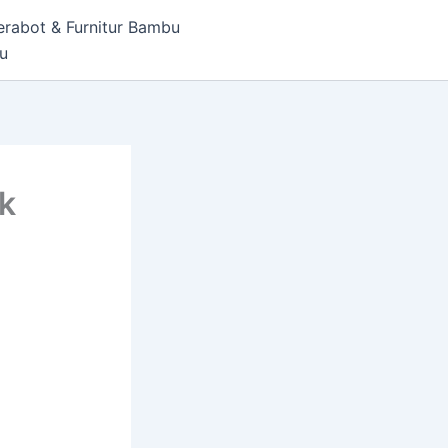
erabot & Furnitur Bambu
bu
uk