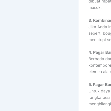
dibuat rapa
masuk.
3. Kombina
Jika Anda i
seperti bou
menutupi se
4. Pagar B
Berbeda dar
kontemporer
elemen alam
5. Pagar B
Untuk daya 
rangka besi
menghilangk