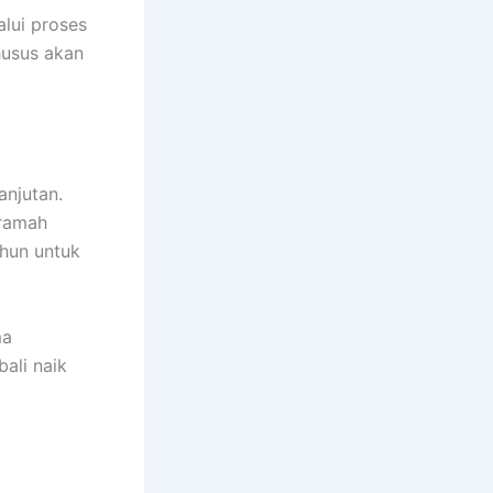
lui proses
usus akan
anjutan.
 ramah
hun untuk
ma
bali naik