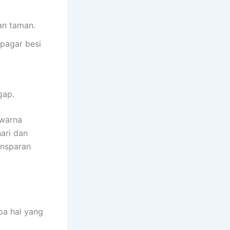
n taman.
pagar besi
.
gap.
 warna
ari dan
ansparan
pa hal yang