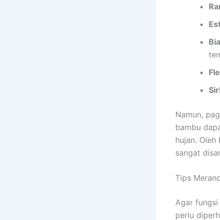
Ra
Es
Bi
te
Fl
Sir
Namun, paga
bambu dapa
hujan. Oleh
sangat disa
Tips Meranc
Agar fungsi
perlu diperh