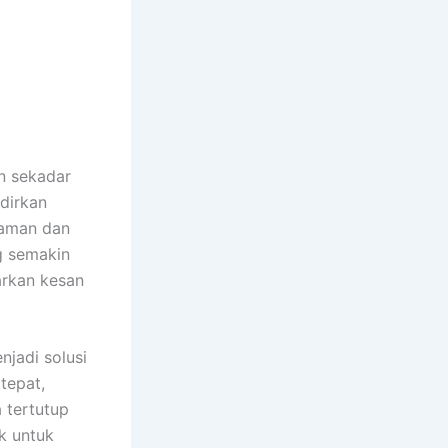
n sekadar
adirkan
yaman dan
ng semakin
arkan kesan
njadi solusi
tepat,
 tertutup
k untuk