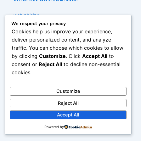
web phising
We respect your privacy
Cookies help us improve your experience,
web phising scammer
deliver personalized content, and analyze
traffic. You can choose which cookies to allow
sex porno tante umur 30 pepek merah/a>
by clicking
Customize
. Click
Accept All
to
consent or
Reject All
to decline non-essential
situs bokep siswa smp tetek besar
cookies.
tante jilat bijik kontol
Customize
memek merah cewek chindo
Reject All
Accept All
cewek indo tetek merah besar
Powered by
ngentot dengan pepek merah