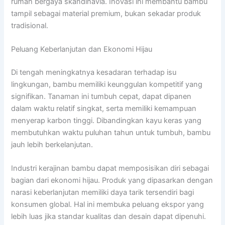
rumah bergaya skandinavia. Inovasi ini membantu bambu
tampil sebagai material premium, bukan sekadar produk
tradisional.
Peluang Keberlanjutan dan Ekonomi Hijau
Di tengah meningkatnya kesadaran terhadap isu
lingkungan, bambu memiliki keunggulan kompetitif yang
signifikan. Tanaman ini tumbuh cepat, dapat dipanen
dalam waktu relatif singkat, serta memiliki kemampuan
menyerap karbon tinggi. Dibandingkan kayu keras yang
membutuhkan waktu puluhan tahun untuk tumbuh, bambu
jauh lebih berkelanjutan.
Industri kerajinan bambu dapat memposisikan diri sebagai
bagian dari ekonomi hijau. Produk yang dipasarkan dengan
narasi keberlanjutan memiliki daya tarik tersendiri bagi
konsumen global. Hal ini membuka peluang ekspor yang
lebih luas jika standar kualitas dan desain dapat dipenuhi.