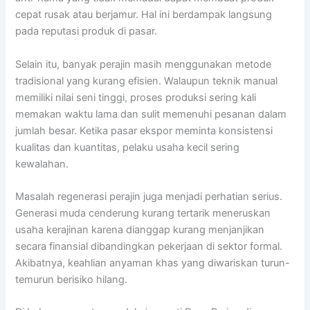
cepat rusak atau berjamur. Hal ini berdampak langsung
pada reputasi produk di pasar.
Selain itu, banyak perajin masih menggunakan metode
tradisional yang kurang efisien. Walaupun teknik manual
memiliki nilai seni tinggi, proses produksi sering kali
memakan waktu lama dan sulit memenuhi pesanan dalam
jumlah besar. Ketika pasar ekspor meminta konsistensi
kualitas dan kuantitas, pelaku usaha kecil sering
kewalahan.
Masalah regenerasi perajin juga menjadi perhatian serius.
Generasi muda cenderung kurang tertarik meneruskan
usaha kerajinan karena dianggap kurang menjanjikan
secara finansial dibandingkan pekerjaan di sektor formal.
Akibatnya, keahlian anyaman khas yang diwariskan turun-
temurun berisiko hilang.