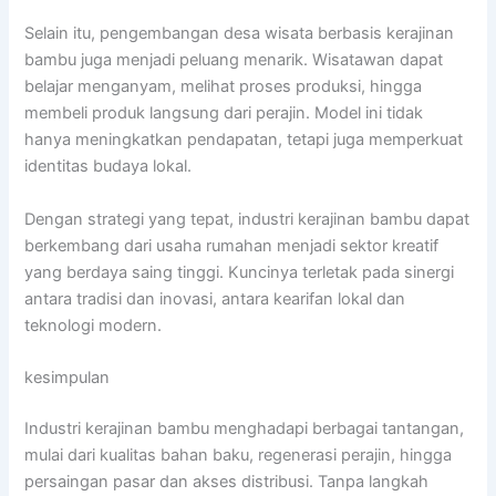
Selain itu, pengembangan desa wisata berbasis kerajinan
bambu juga menjadi peluang menarik. Wisatawan dapat
belajar menganyam, melihat proses produksi, hingga
membeli produk langsung dari perajin. Model ini tidak
hanya meningkatkan pendapatan, tetapi juga memperkuat
identitas budaya lokal.
Dengan strategi yang tepat, industri kerajinan bambu dapat
berkembang dari usaha rumahan menjadi sektor kreatif
yang berdaya saing tinggi. Kuncinya terletak pada sinergi
antara tradisi dan inovasi, antara kearifan lokal dan
teknologi modern.
kesimpulan
Industri kerajinan bambu menghadapi berbagai tantangan,
mulai dari kualitas bahan baku, regenerasi perajin, hingga
persaingan pasar dan akses distribusi. Tanpa langkah