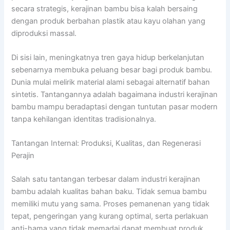
secara strategis, kerajinan bambu bisa kalah bersaing
dengan produk berbahan plastik atau kayu olahan yang
diproduksi massal.
Di sisi lain, meningkatnya tren gaya hidup berkelanjutan
sebenarnya membuka peluang besar bagi produk bambu.
Dunia mulai melirik material alami sebagai alternatif bahan
sintetis. Tantangannya adalah bagaimana industri kerajinan
bambu mampu beradaptasi dengan tuntutan pasar modern
tanpa kehilangan identitas tradisionalnya.
Tantangan Internal: Produksi, Kualitas, dan Regenerasi
Perajin
Salah satu tantangan terbesar dalam industri kerajinan
bambu adalah kualitas bahan baku. Tidak semua bambu
memiliki mutu yang sama. Proses pemanenan yang tidak
tepat, pengeringan yang kurang optimal, serta perlakuan
anti-hama yang tidak memadai dapat membuat produk