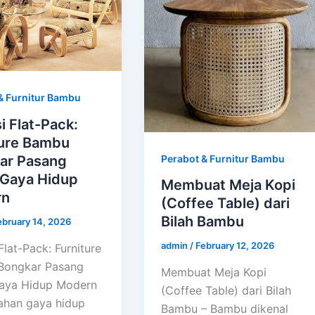
& Furnitur Bambu
i Flat-Pack:
ture Bambu
Perabot & Furnitur Bambu
ar Pasang
 Gaya Hidup
Membuat Meja Kopi
rn
(Coffee Table) dari
Bilah Bambu
ebruary 14, 2026
admin
/
February 12, 2026
Flat-Pack: Furniture
Bongkar Pasang
Membuat Meja Kopi
aya Hidup Modern
(Coffee Table) dari Bilah
ahan gaya hidup
Bambu – Bambu dikenal