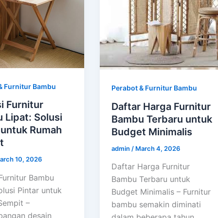
& Furnitur Bambu
Perabot & Furnitur Bambu
i Furnitur
Daftar Harga Furnitur
Lipat: Solusi
Bambu Terbaru untuk
r untuk Rumah
Budget Minimalis
t
admin
/
March 4, 2026
arch 10, 2026
Daftar Harga Furnitur
 Furnitur Bambu
Bambu Terbaru untuk
olusi Pintar untuk
Budget Minimalis – Furnitur
empit –
bambu semakin diminati
bangan desain
dalam beberapa tahun