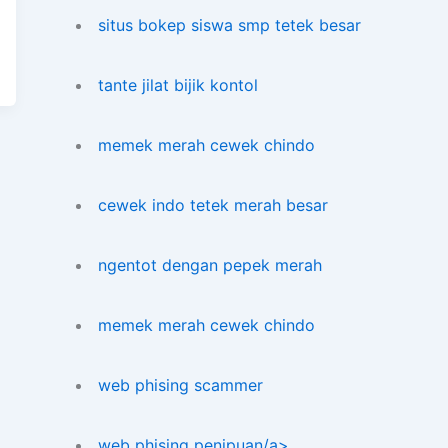
situs bokep siswa smp tetek besar
tante jilat bijik kontol
memek merah cewek chindo
cewek indo tetek merah besar
ngentot dengan pepek merah
memek merah cewek chindo
web phising scammer
web phising penipuan/a>