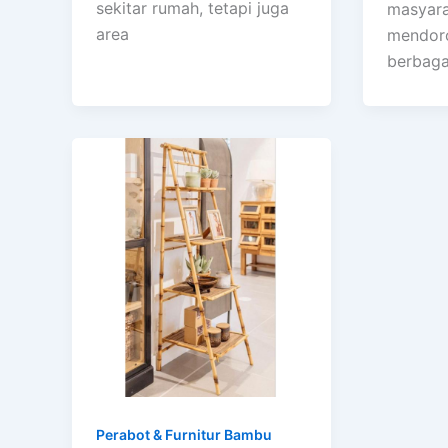
sekitar rumah, tetapi juga
masyara
area
mendoro
berbaga
Perabot & Furnitur Bambu