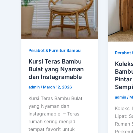
Perabot & Furnitur Bambu
Perabot 
Kursi Teras Bambu
Koleks
Bulat yang Nyaman
Bambu 
dan Instagramable
Pinta
Sempi
admin
/
March 12, 2026
admin
/
M
Kursi Teras Bambu Bulat
yang Nyaman dan
Koleksi
Instagramable – Teras
Lipat: S
rumah sering menjadi
Rumah S
tempat favorit untuk
Perkem