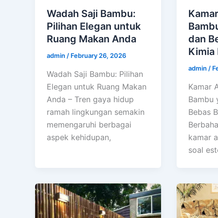
Wadah Saji Bambu:
Kamar 
Pilihan Elegan untuk
Bambu
Ruang Makan Anda
dan B
Kimia
admin
/
February 26, 2026
admin
/
F
Wadah Saji Bambu: Pilihan
Elegan untuk Ruang Makan
Kamar A
Anda – Tren gaya hidup
Bambu 
ramah lingkungan semakin
Bebas B
memengaruhi berbagai
Berbaha
aspek kehidupan,
kamar a
soal est