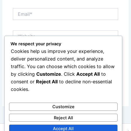
Email*
Website
We respect your privacy
Cookies help us improve your experience,
Save my name, email, and website in this browser
deliver personalized content, and analyze
for the next time I comment.
traffic. You can choose which cookies to allow
by clicking
Customize
. Click
Accept All
to
consent or
Reject All
to decline non-essential
cookies.
Customize
Reject All
Accept All