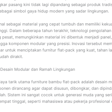
ar pasang kini tidak lagi dipandang sebagai produk tradis
ebagai simbol gaya hidup modern yang sadar lingkungan.
al sebagai material yang cepat tumbuh dan memiliki keku
tinggi. Dalam beberapa tahun terakhir, teknologi pengolaha
pesat, memungkinkan material ini dibentuk menjadi panel
ingga komponen modular yang presisi. Inovasi tersebut me
ar untuk menciptakan furnitur flat-pack yang kuat, tahan l
udah dirakit.
 Desain Modular dan Ramah Lingkungan
daya tarik utama furniture bambu flat-pack adalah desain 
onen dirancang agar dapat disusun, dibongkar, dan dipin
h. Sistem ini sangat cocok untuk generasi muda yang ser
empat tinggal, seperti mahasiswa atau pekerja profesional 