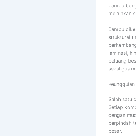
bambu bongk
melainkan s
Bambu diken
struktural 
berkembang 
laminasi, h
peluang bes
sekaligus m
Keunggulan
Salah satu 
Setiap komp
dengan muda
berpindah t
besar.