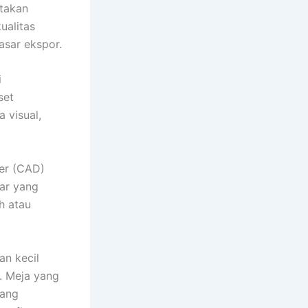
takan
ualitas
asar ekspor.
i
set
 visual,
ter (CAD)
ar yang
ah atau
an kecil
. Meja yang
uang