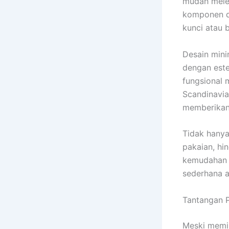
mudah melen
komponen d
kunci atau 
Desain minim
dengan este
fungsional 
Scandinavia
memberikan s
Tidak hanya
pakaian, hi
kemudahan 
sederhana a
Tantangan P
Meski memil