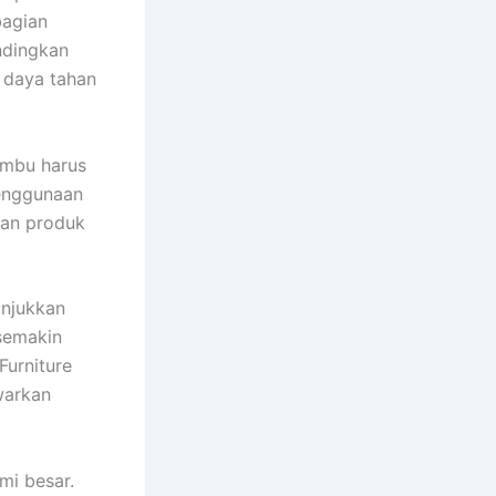
bagian
ndingkan
n daya tahan
bambu harus
Penggunaan
han produk
unjukkan
semakin
Furniture
warkan
mi besar.