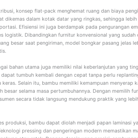
istribusi, konsep flat-pack menghemat ruang dan biaya peng
t dikemas dalam kotak datar yang ringkas, sehingga lebih 
portasi. Efisiensi ini juga berdampak pada pengurangan em
s logistik. Dibandingkan furnitur konvensional yang sudah 
ng besar saat pengiriman, model bongkar pasang jelas le
is.
ai bahan utama juga memiliki nilai keberlanjutan yang ting
 dapat tumbuh kembali dengan cepat tanpa perlu replanting
u keras. Selain itu, bambu memiliki kemampuan menyerap 
h besar selama masa pertumbuhannya. Dengan memilih fur
umen secara tidak langsung mendukung praktik yang lebi
s produksi, bambu dapat diolah menjadi papan laminasi y
 Teknologi pressing dan pengeringan modern memastikan mat