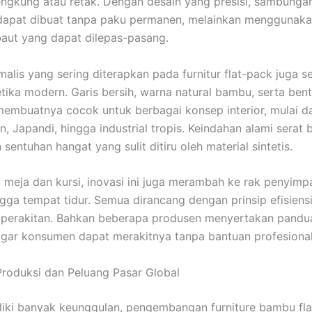
gkung atau retak. Dengan desain yang presisi, sambungan
apat dibuat tanpa paku permanen, melainkan menggunaka
baut yang dapat dilepas-pasang.
alis yang sering diterapkan pada furnitur flat-pack juga se
tika modern. Garis bersih, warna natural bambu, serta ben
membuatnya cocok untuk berbagai konsep interior, mulai da
n, Japandi, hingga industrial tropis. Keindahan alami serat
entuhan hangat yang sulit ditiru oleh material sintetis.
 meja dan kursi, inovasi ini juga merambah ke rak penyimp
ngga tempat tidur. Semua dirancang dengan prinsip efisiens
perakitan. Bahkan beberapa produsen menyertakan pandua
gar konsumen dapat merakitnya tanpa bantuan profesional
roduksi dan Peluang Pasar Global
iki banyak keunggulan, pengembangan furniture bambu fl