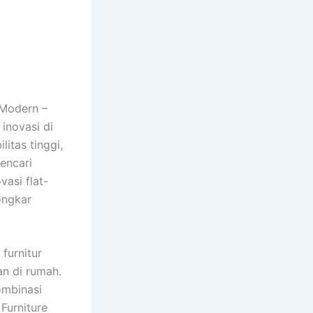
 Modern –
inovasi di
itas tinggi,
encari
vasi flat-
ongkar
furnitur
n di rumah.
ombinasi
Furniture