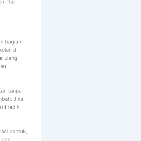
em flat-
an bagian
ular, di
r ulang.
kan
kan tanpa
mbah. Jika
if lebih
rasi bentuk,
 dan