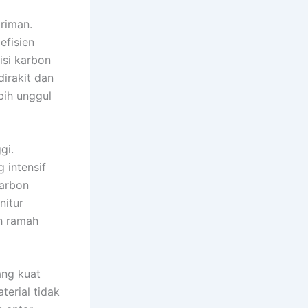
iriman.
efisien
isi karbon
dirakit dan
bih unggul
gi.
 intensif
karbon
nitur
h ramah
ang kuat
erial tidak