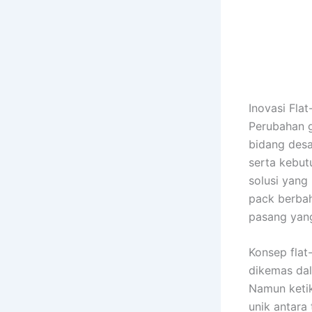
Inovasi Fla
Perubahan g
bidang desai
serta kebu
solusi yang 
pack berbah
pasang yang 
Konsep flat
dikemas dal
Namun ketik
unik antara