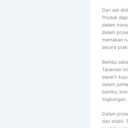
Dari sisi d
Produk dapa
dalam trans
dalam prose
memakan rua
secara prakt
Bambu sebag
Tanaman ini
seperti kay
dalam jumla
bambu, kons
lingkungan.
Dalam prose
dan stabil.