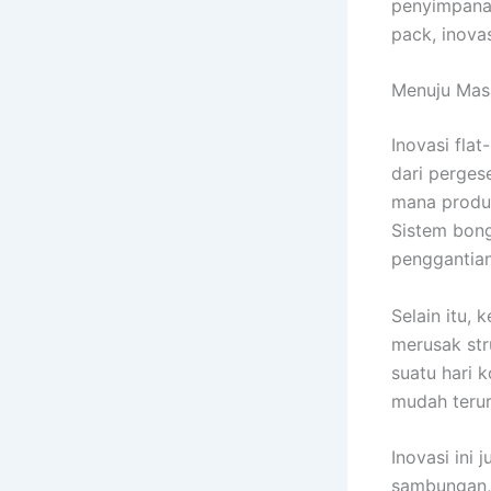
penyimpanan
pack, inova
Menuju Masa
Inovasi fla
dari perges
mana produk
Sistem bon
penggantia
Selain itu,
merusak str
suatu hari 
mudah terur
Inovasi ini
sambungan,