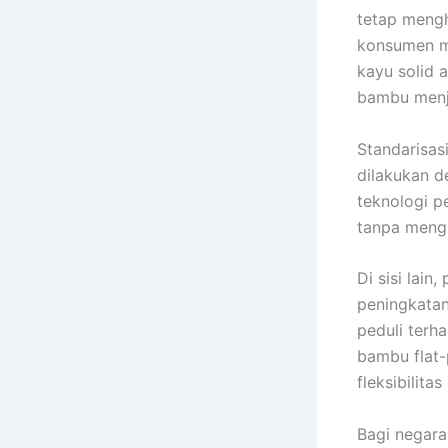
tetap mengh
konsumen m
kayu solid 
bambu menja
Standarisas
dilakukan 
teknologi 
tanpa mengu
Di sisi lain
peningkatan
peduli terh
bambu flat
fleksibilitas
Bagi negara 