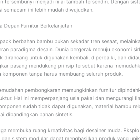
 tersembunyi menjadi nilai tambah tersendiri. Dengan sist
si semacam ini lebih mudah diwujudkan.
 Depan Furnitur Berkelanjutan
t-pack berbahan bambu bukan sekadar tren sesaat, melaink
eran paradigma desain. Dunia bergerak menuju ekonomi sirk
 dirancang untuk digunakan kembali, diperbaiki, dan didau
gkar pasang mendukung prinsip tersebut karena memudah
n komponen tanpa harus membuang seluruh produk.
 kemudahan pembongkaran memungkinkan furnitur dipindah
uktur. Hal ini memperpanjang usia pakai dan mengurangi li
komponen sudah tidak dapat digunakan, material bambu relat
ai dibandingkan bahan sintetis.
 juga membuka ruang kreativitas bagi desainer muda. Eksplo
 dan sistem modular dapat menghasilkan produk yang unik