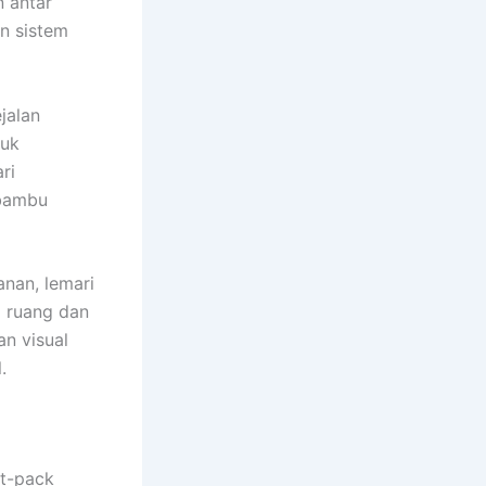
 antar
n sistem
jalan
tuk
ri
 bambu
anan, lemari
i ruang dan
n visual
.
at-pack