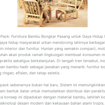
t-Pack: Furniture Bambu Bongkar Pasang untuk Gaya Hidup
aya hidup masyarakat urban mendorong lahirnya berbagai 
n interior dan furnitur. Hunian yang semakin compact, mobil
tuhan akan produk ramah lingkungan membuat konsumen m
praktis sekaligus berkelanjutan. Di tengah tren tersebut, ino
an bambu hadir sebagai jawaban yang menarik: furnitur b
ringan, efisien, dan tetap estetis.
-pack sebenarnya bukan hal baru. Sistem ini memungkinkan 
am bentuk datar untuk memudahkan distribusi dan perakita
a konsep ini dipadukan dengan material bambu, lahirlah k
 teknologi desain modern dan kekayaan bahan alami tropis. 