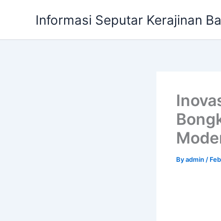
Skip
Informasi Seputar Kerajinan B
to
content
Inova
Bongk
Mode
By
admin
/
Feb