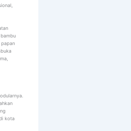
ional,
atan
n bambu
, papan
mbuka
ama,
modularnya.
dahkan
ing
di kota