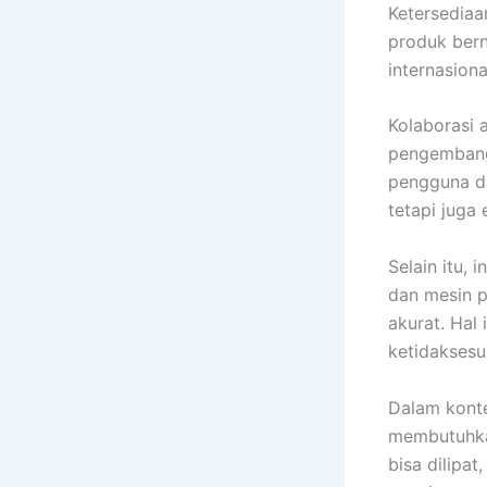
Ketersedia
produk bern
internasion
Kolaborasi a
pengembanga
pengguna da
tetapi juga
Selain itu, 
dan mesin 
akurat. Hal 
ketidaksesu
Dalam konte
membutuhkan
bisa dilipat