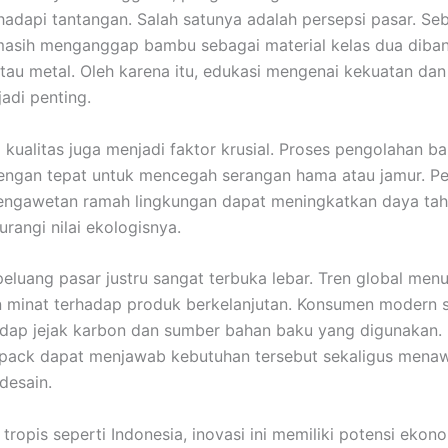
adapi tantangan. Salah satunya adalah persepsi pasar. Se
asih menganggap bambu sebagai material kelas dua diba
atau metal. Oleh karena itu, edukasi mengenai kekuatan da
di penting.
i kualitas juga menjadi faktor krusial. Proses pengolahan 
dengan tepat untuk mencegah serangan hama atau jamur. 
pengawetan ramah lingkungan dapat meningkatkan daya ta
rangi nilai ekologisnya.
, peluang pasar justru sangat terbuka lebar. Tren global men
 minat terhadap produk berkelanjutan. Konsumen modern 
adap jejak karbon dan sumber bahan baku yang digunakan. 
-pack dapat menjawab kebutuhan tersebut sekaligus mena
 desain.
tropis seperti Indonesia, inovasi ini memiliki potensi ekono