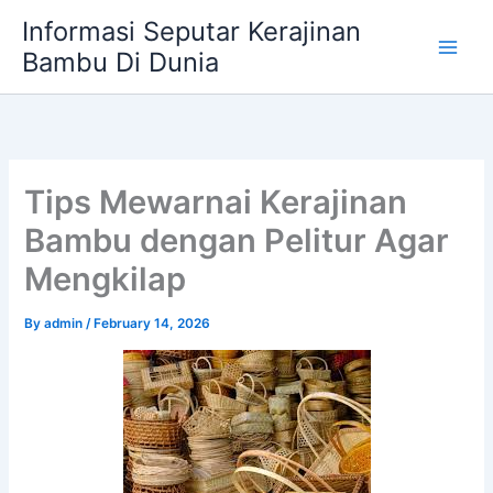
Skip
Informasi Seputar Kerajinan
to
Bambu Di Dunia
content
Tips Mewarnai Kerajinan
Bambu dengan Pelitur Agar
Mengkilap
By
admin
/
February 14, 2026