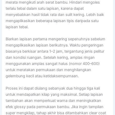
merata mengikuti arah serat bambu. Hindari mengoles
terlalu tebal dalam satu lapisan, karena dapat
menyebabkan hasil tidak rata dan sulit kering. Lebih baik
mengaplikasikan beberapa lapisan tipis daripada satu
lapisan tebal.
Biarkan lapisan pertama mengering sepenuhnya sebelum
mengaplikasikan lapisan berikutnya. Waktu pengeringan
biasanya berkisar antara 1–2 jam, tergantung jenis pelitur
dan kondisi ruangan. Setelah kering, amplas ringan
menggunakan amplas sangat halus (nomor 400–600)
untuk meratakan permukaan dan menghilangkan
gelembung kecil atau ketidaksempurnaan.
Proses ini dapat diulang sebanyak dua hingga tiga kali
untuk mendapatkan kilap yang maksimal. Setiap lapisan
tambahan akan memperkuat warna dan meningkatkan
efek glossy pada permukaan bambu. Jika ingin tampilan
super mengkilap, tahap akhir bisa ditambahkan clear coat