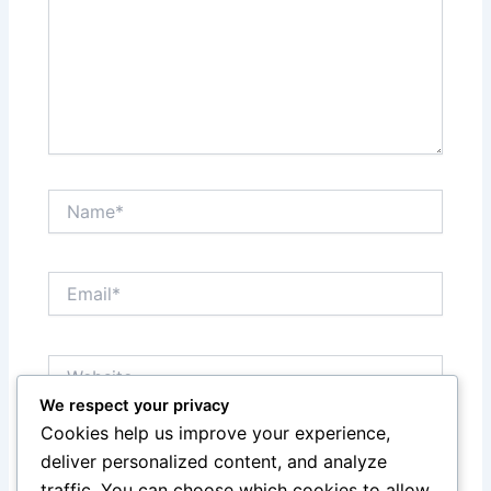
Name*
Email*
Website
We respect your privacy
Cookies help us improve your experience,
Save my name, email, and website in this browser
deliver personalized content, and analyze
for the next time I comment.
traffic. You can choose which cookies to allow