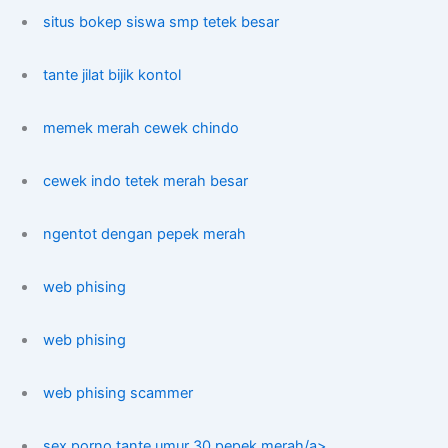
situs bokep siswa smp tetek besar
tante jilat bijik kontol
memek merah cewek chindo
cewek indo tetek merah besar
ngentot dengan pepek merah
web phising
web phising
web phising scammer
sex porno tante umur 30 pepek merah/a>