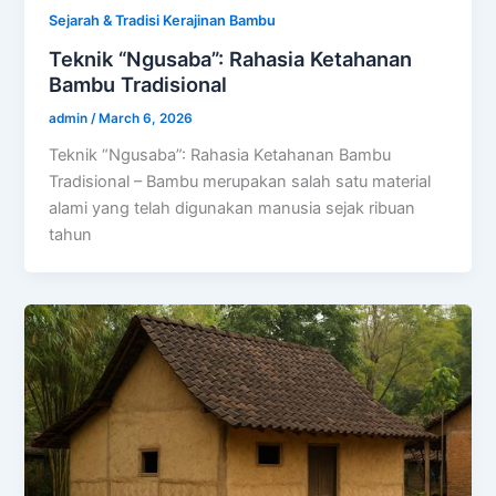
Sejarah & Tradisi Kerajinan Bambu
Teknik “Ngusaba”: Rahasia Ketahanan
Bambu Tradisional
admin
/
March 6, 2026
Teknik “Ngusaba”: Rahasia Ketahanan Bambu
Tradisional – Bambu merupakan salah satu material
alami yang telah digunakan manusia sejak ribuan
tahun