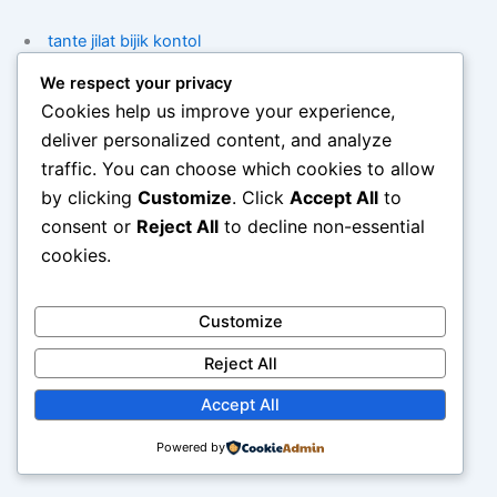
tante jilat bijik kontol
We respect your privacy
memek merah cewek chindo
Cookies help us improve your experience,
deliver personalized content, and analyze
cewek indo tetek merah besar
traffic. You can choose which cookies to allow
by clicking
Customize
. Click
Accept All
to
web phising
consent or
Reject All
to decline non-essential
cookies.
web phising scammer
Customize
sex porno tante umur 30 pepek merah/a>
Reject All
situs bokep siswa smp tetek besar
Accept All
Powered by
tante jilat bijik kontol