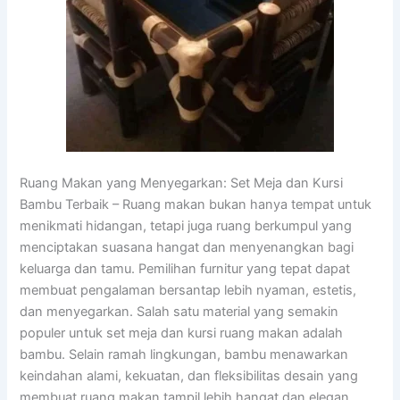
Ruang Makan yang Menyegarkan: Set Meja dan Kursi
Bambu Terbaik – Ruang makan bukan hanya tempat untuk
menikmati hidangan, tetapi juga ruang berkumpul yang
menciptakan suasana hangat dan menyenangkan bagi
keluarga dan tamu. Pemilihan furnitur yang tepat dapat
membuat pengalaman bersantap lebih nyaman, estetis,
dan menyegarkan. Salah satu material yang semakin
populer untuk set meja dan kursi ruang makan adalah
bambu. Selain ramah lingkungan, bambu menawarkan
keindahan alami, kekuatan, dan fleksibilitas desain yang
membuat ruang makan tampil lebih hangat dan elegan.