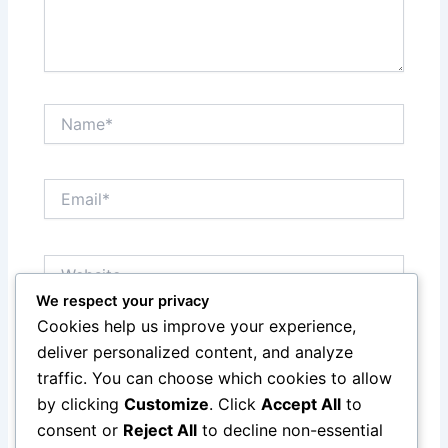
Name*
Email*
Website
We respect your privacy
Cookies help us improve your experience,
Save my name, email, and website in this browser
deliver personalized content, and analyze
for the next time I comment.
traffic. You can choose which cookies to allow
by clicking
Customize
. Click
Accept All
to
consent or
Reject All
to decline non-essential