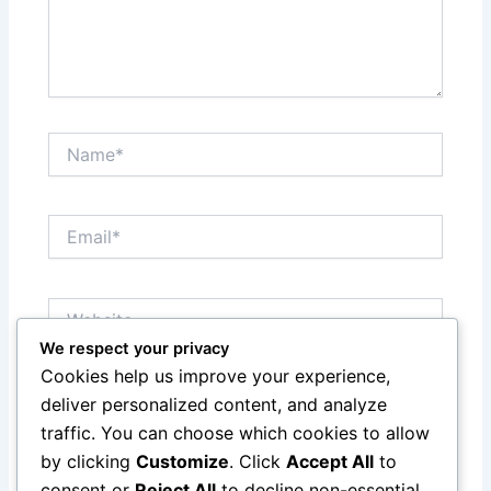
Name*
Email*
Website
We respect your privacy
Cookies help us improve your experience,
Save my name, email, and website in this browser
deliver personalized content, and analyze
for the next time I comment.
traffic. You can choose which cookies to allow
by clicking
Customize
. Click
Accept All
to
consent or
Reject All
to decline non-essential