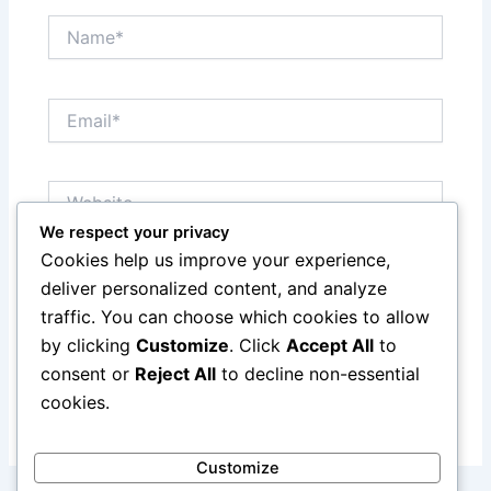
Name*
Email*
Website
We respect your privacy
Cookies help us improve your experience,
Save my name, email, and website in this browser
deliver personalized content, and analyze
for the next time I comment.
traffic. You can choose which cookies to allow
by clicking
Customize
. Click
Accept All
to
consent or
Reject All
to decline non-essential
cookies.
Customize