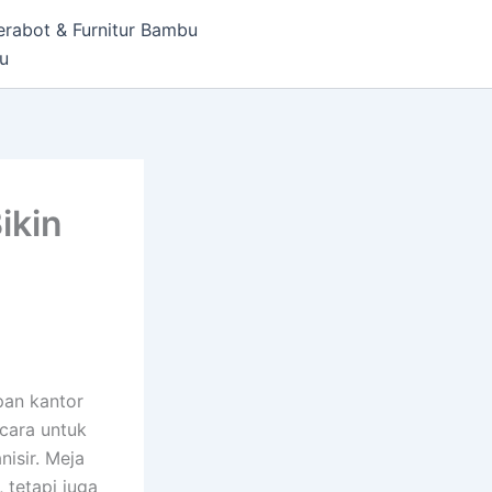
erabot & Furnitur Bambu
bu
ikin
pan kantor
 cara untuk
isir. Meja
 tetapi juga