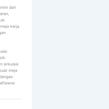
mini dari
atan,
kat
meja kerja.
gan
ler.
bih
 sirkulasi
buat meja
 dengan
fisiensi