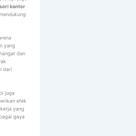
sori kantor
s mendukung
arena
an yang
 hangat dan
yak
 dari
pi juga
erikan efek
kerja yang
bagai gaya