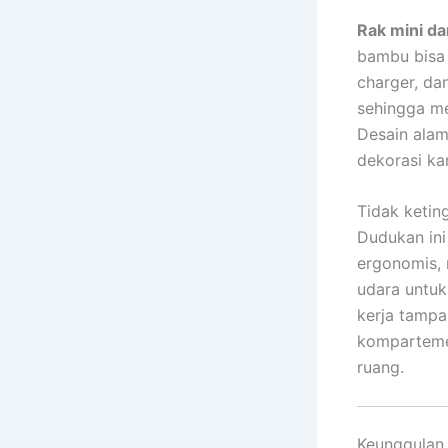
Rak mini d
bambu bisa 
charger, da
sehingga me
Desain ala
dekorasi ka
Tidak ketin
Dudukan ini
ergonomis, 
udara untuk
kerja tampa
komparteme
ruang.
Keunggulan 