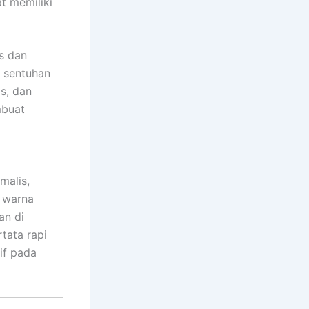
at memiliki
s dan
 sentuhan
s, dan
mbuat
malis,
, warna
an di
rtata rapi
if pada