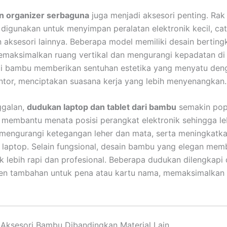
an organizer serbaguna
juga menjadi aksesori penting. Rak 
digunakan untuk menyimpan peralatan elektronik kecil, cat
n aksesori lainnya. Beberapa model memiliki desain berting
maksimalkan ruang vertikal dan mengurangi kepadatan di 
mi bambu memberikan sentuhan estetika yang menyatu den
ntor, menciptakan suasana kerja yang lebih menyenangkan.
ggalan,
dudukan laptop dan tablet dari bambu
semakin popu
 membantu menata posisi perangkat elektronik sehingga le
mengurangi ketegangan leher dan mata, serta meningkatkan
 laptop. Selain fungsional, desain bambu yang elegan mem
k lebih rapi dan profesional. Beberapa dudukan dilengkapi
n tambahan untuk pena atau kartu nama, memaksimalkan e
Aksesori Bambu Dibandingkan Material Lain