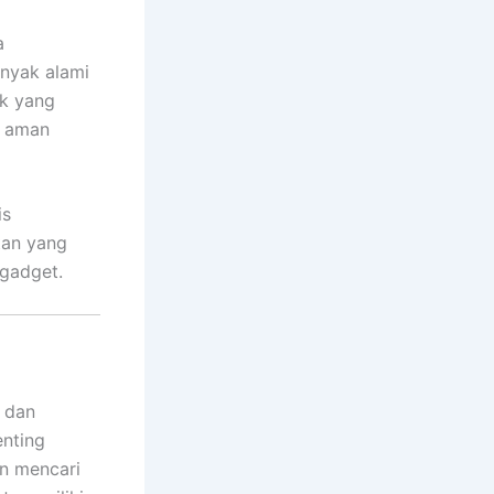
a
nyak alami
ik yang
n aman
is
atan yang
 gadget.
s dan
enting
n mencari