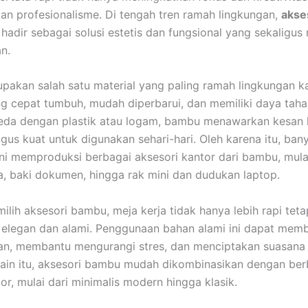
n profesionalisme. Di tengah tren ramah lingkungan,
akse
hadir sebagai solusi estetis dan fungsional yang sekaligu
n.
akan salah satu material yang paling ramah lingkungan k
ng cepat tumbuh, mudah diperbarui, dan memiliki daya tah
beda dengan plastik atau logam, bambu menawarkan kesan
igus kuat untuk digunakan sehari-hari. Oleh karena itu, ban
ni memproduksi berbagai aksesori kantor dari bambu, mulai
, baki dokumen, hingga rak mini dan dudukan laptop.
lih aksesori bambu, meja kerja tidak hanya lebih rapi teta
h elegan dan alami. Penggunaan bahan alami ini dapat memb
n, membantu mengurangi stres, dan menciptakan suasana 
ain itu, aksesori bambu mudah dikombinasikan dengan ber
tor, mulai dari minimalis modern hingga klasik.