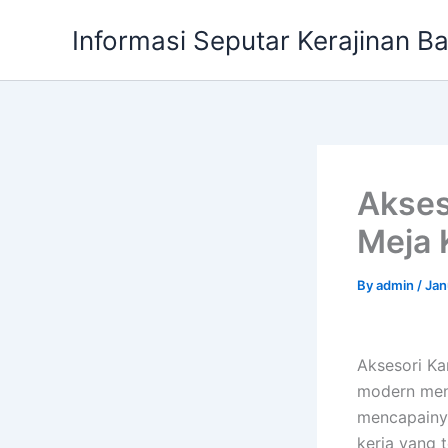
Skip
Informasi Seputar Kerajinan B
to
content
Akses
Meja 
By
admin
/
Jan
Aksesori Ka
modern menu
mencapainya
kerja yang t