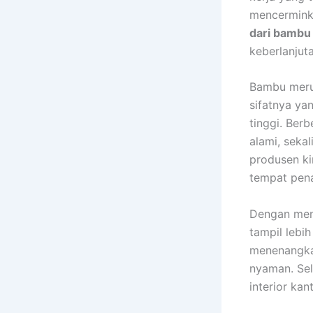
mencerminka
dari bambu
keberlanjuta
Bambu merup
sifatnya ya
tinggi. Ber
alami, sekal
produsen ki
tempat pena
Dengan memi
tampil lebi
menenangka
nyaman. Sel
interior kan