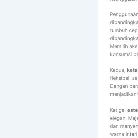
Penggunaan 
dibandingka
tumbuh cepa
dibandingka
Memilih aks
konsumsi b
Kedua,
keta
fleksibel, 
Dengan pera
menjadikann
Ketiga,
este
elegan. Meja
dan menyen
warna interi