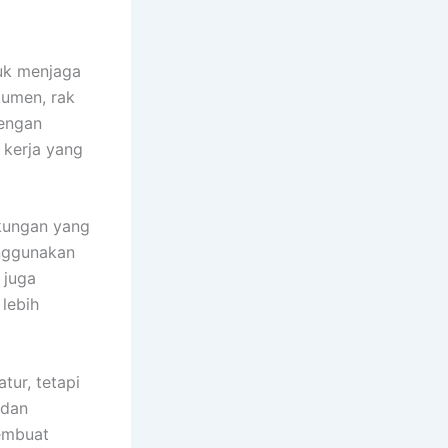
tuk menjaga
kumen, rak
dengan
 kerja yang
gkungan yang
enggunakan
 juga
lebih
tur, tetapi
 dan
membuat