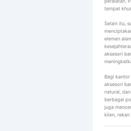
peralatan. P
tempat khus
Selain itu,
menciptakan
elemen alam
kesejahtera
aksesori ba
meningkatka
Bagi kantor
aksesori ba
natural, da
berbagai pos
juga mencer
klien, rekan