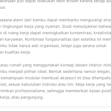
ekerjaan pun dapat dilakukan lebih efisien karena setiap al
us.
 suasana alami dari bambu dapat membantu mengurangi stre
 lingkungan kerja yang nyaman. Studi menunjukkan bahwa
i di ruang kerja dapat meningkatkan konsentrasi, kreativita
an karyawan. Kombinasi fungsionalitas dan estetika ini me
mbu tidak hanya alat organisasi, tetapi juga sarana untuk
n kualitas kerja.
 atau rumah yang menggunakan konsep desain interior mini
mbu menjadi pilihan ideal. Bentuk sederhana namun elegan
n kemampuan modular membuat aksesori ini bisa ditempatk
isi, sesuai kebutuhan individu atau tim. Meja kerja yang te
minkan profesionalisme, sehingga memberikan kesan posit
 kerja, atau pengunjung.