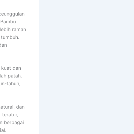
 keunggulan
. Bambu
lebih ramah
 tumbuh.
dan
 kuat dan
ah patah.
un-tahun,
atural, dan
 teratur,
n berbagai
al.