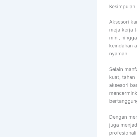
Kesimpulan
Aksesori ka
meja kerja t
mini, hingg
keindahan a
nyaman.
Selain manf
kuat, tahan
aksesori ba
mencerminka
bertanggun
Dengan memi
juga menjad
profesional