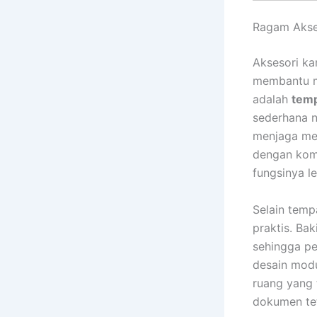
Ragam Akse
Aksesori ka
membantu me
adalah
temp
sederhana 
menjaga mej
dengan kom
fungsinya l
Selain temp
praktis. Ba
sehingga pe
desain modu
ruang yang 
dokumen tet