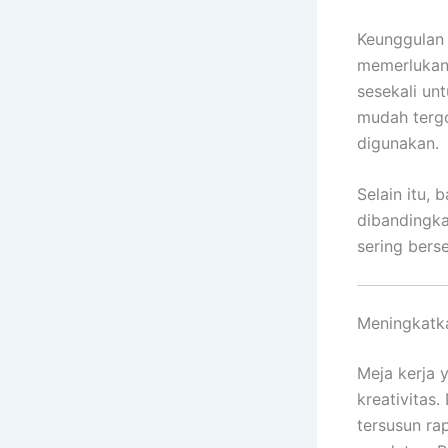
Keunggulan 
memerlukan 
sesekali un
mudah tergo
digunakan.
Selain itu, 
dibandingkan
sering bers
Meningkatka
Meja kerja 
kreativitas
tersusun ra