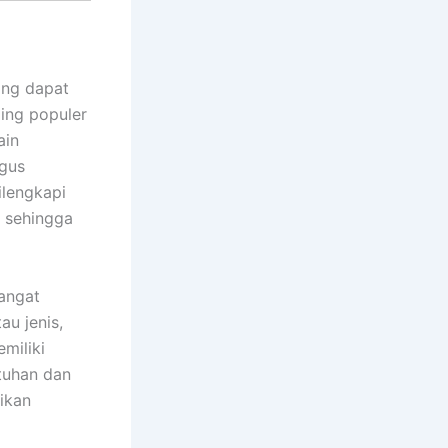
ang dapat
ing populer
ain
igus
ilengkapi
 sehingga
angat
au jenis,
miliki
utuhan dan
ikan